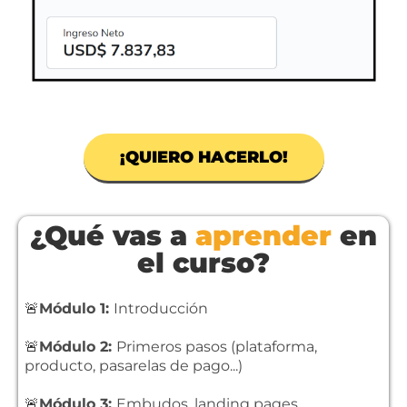
¡QUIERO HACERLO!
¿Qué vas a
aprender
en
el curso?
🚨
Módulo 1:
Introducción
🚨
Módulo 2:
Primeros pasos (plataforma,
producto, pasarelas de pago...)
🚨
Módulo 3:
Embudos, landing pages,