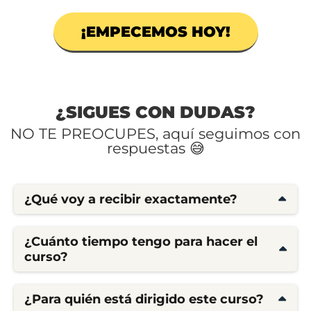
¡EMPECEMOS HOY!
¿SIGUES CON DUDAS?
NO TE PREOCUPES, aquí seguimos con
respuestas 😅
¿Qué voy a recibir exactamente?
Vas a acceder a un curso completo donde te
enseñaré paso a paso a crear tu membresía en
¿Cuánto tiempo tengo para hacer el
Systeme.io, esto incluiye cómo crear el
curso?
producto, cómo hacer landings, correos,
¡TU RITMO!
embudos y mucho más.
¿Para quién está dirigido este curso?
Este curso no tiene fecha de caducidad y es TU
Además te revelaré las estrategias que