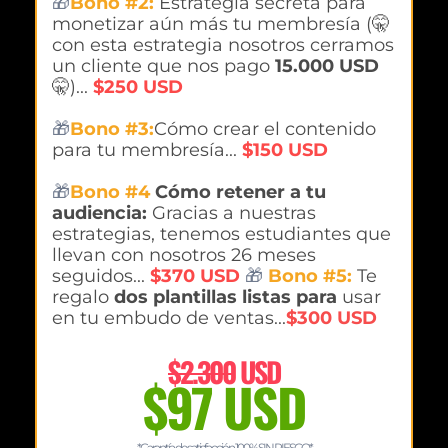
🎁
Bono #2:
Estrategia secreta para
monetizar aún más tu membresía (🤫
con esta estrategia nosotros cerramos
un cliente que nos pago
15.000 USD
🤫)...
$250 USD
🎁
Bono #3:
Cómo crear el contenido
para tu membresía...
$150 USD
🎁
Bono #4
Cómo retener a tu
audiencia:
Gracias a nuestras
estrategias, tenemos estudiantes que
llevan con nosotros 26 meses
seguidos...
$370 USD
🎁
Bono #5:
Te
regalo
dos plantillas listas para
usar
en tu embudo de ventas...
$300 USD
$2.300
USD
$97 USD
*Garantía de satisfacción 100% SIN RIESGO*