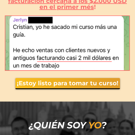
facturación cercana a los $2.000 USD
en el primer més
!
¡Estoy listo para tomar tu curso!
¿QUIÉN SOY
YO
?