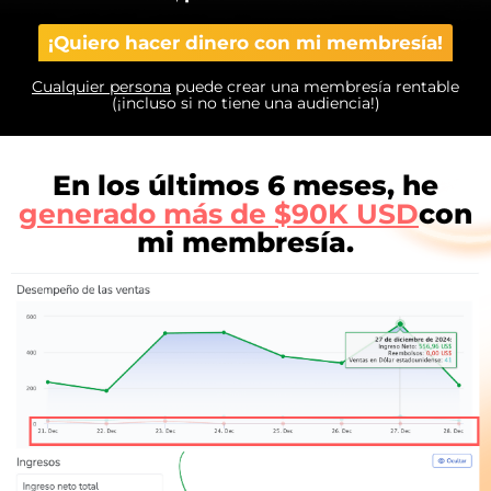
¡Quiero hacer dinero con mi membresía!
Cualquier persona
puede crear una membresía rentable
(¡incluso si no tiene una audiencia!)
En los últimos 6 meses, he
generado más de $90K USD
con
mi membresía.