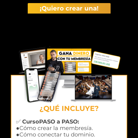
¡Quiero crear una!
¿QUÉ INCLUYE?
✅
CursoPASO a PASO:
●Cómo crear la membresía.
●Cómo conectar tu dominio.